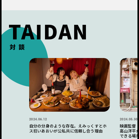
TAIDAN
対談
2024.06.12
2024.05.30
自分の分身のような存在。えみっくすとホ
映画監督
ス狂いあおいが公私共に信頼し合う理由
高山洋平
できる場