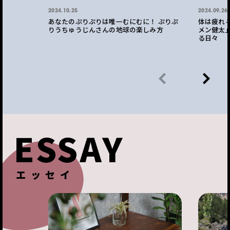
2024.10.25
2024.09.26
あなたのぷりぷりは唯一むにむに！ ぷりぷ
体は疲れ
りうちゅうじんさんの地球の楽しみ方
メン健太
る日々
ESSAY
エッセイ