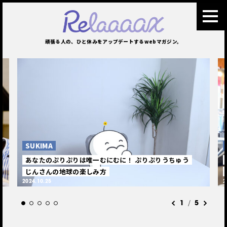
頑張る人の、ひと休みをアップデートするwebマガジン。
SUKIMA
むにむに！ ぷりぷりうちゅう
体は疲れるが心は疲れない。人気
方
主・健太さんの天職を全うする日
2024.09.26
/
2
5