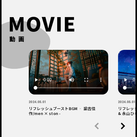
MOVIE
動画
2024.05.01
2024.05.01
リフレッシュブーストBGM ‐ 諭吉佳
リフレッシュ
作/men × ston -
& 永山ひろな