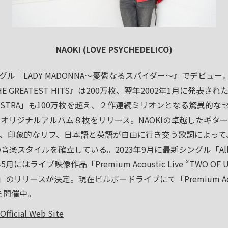
NAOKI (LOVE PSYCHEDELICO)
ングル『LADY MADONNA～憂鬱なるスパイダー～』でデビュー
 GREATEST HITS』は200万枚、翌年2002年1月に発表された
ORCHESTRA」も100万枚を超え、２作連続ミリオンとなる驚異
オリジナルアルバム８枚をリリース。NAOKIの卓越したギター
、印象的なリフ、日本語と英語が自由に行き交う歌詞によって、
自の音楽スタイルを確立している。2023年9月に最新シングル「All the
はライブ映像作品「Premium Acoustic Live “TWO OF US” T
GI」のリリースが決定。現在ビルボードライブにて「Premium Acoust
t」を開催中。
fficial Web Site