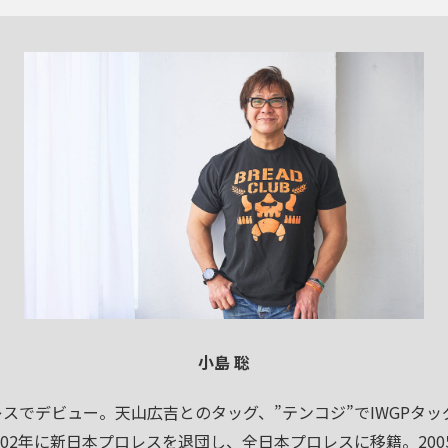
小島 聡
ロレスでデビュー。天山広吉とのタッグ、”テンコジ”でIWGPタ
002年に新日本プロレスを退団し、全日本プロレスに移籍。20