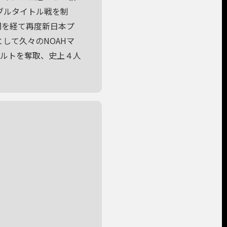
ブルタイトル戦を制
間を経て再度新日本プ
として久々のNOAHマ
級のベルトを奪取、史上４人