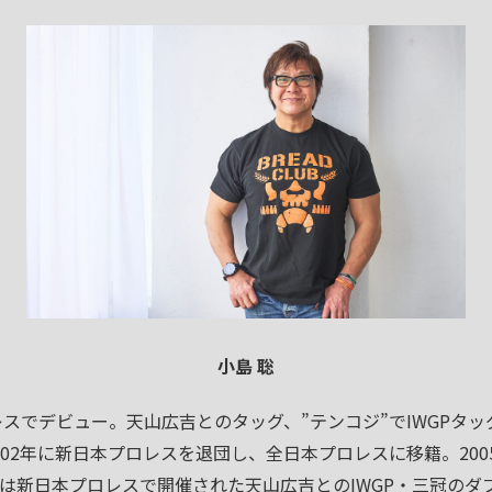
小島 聡
ロレスでデビュー。天山広吉とのタッグ、”テンコジ”でIWGPタ
002年に新日本プロレスを退団し、全日本プロレスに移籍。20
は新日本プロレスで開催された天山広吉とのIWGP・三冠のダ