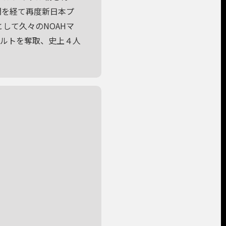
間を経て再度新日本プ
として久々のNOAHマ
級のベルトを奪取、史上４人