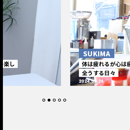
SUKIMA
の楽し
体は疲れるが心は
全うする日々
2024.09.26