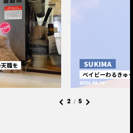
SUKIMA
の天職を
ベイビーわるきゅー
2024.09.10
/
2
5