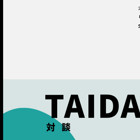
TAID
対談