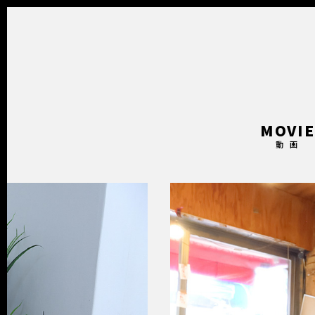
MOVI
動 画